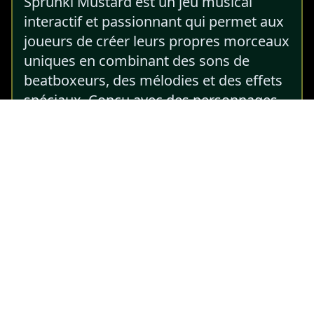
Sprunki Mustard est un jeu musical
interactif et passionnant qui permet aux
joueurs de créer leurs propres morceaux
uniques en combinant des sons de
beatboxeurs, des mélodies et des effets
spéciaux. Conçu avec des personnages
amusants et inspiré par les populaires
Sprunki et Colorbox Mustard, ce jeu
offre une expérience immersive qui vous
fera vous sentir comme un véritable DJ.
Que vous soyez un novice ou un
passionné de musique expérimenté,
Sprunki Mustard offre des possibilités
infinies de créativité.