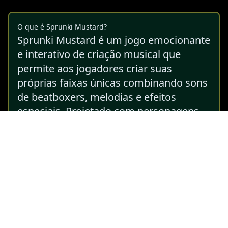
O que é Sprunki Mustard?
Sprunki Mustard é um jogo emocionante
e interativo de criação musical que
permite aos jogadores criar suas
próprias faixas únicas combinando sons
de beatboxers, melodias e efeitos
especiais. Projetado com personagens
divertidos e inspirado no popular
Sprunki e Colorbox Mustard, este jogo
oferece uma experiência envolvente que
faz você se sentir como um DJ de
verdade.
Seja você um novato ou um amante da
música experiente, Sprunki Mustard
oferece oportunidades infinitas para a