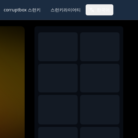
corruptbox 스런키
스런키라이어티
한국어