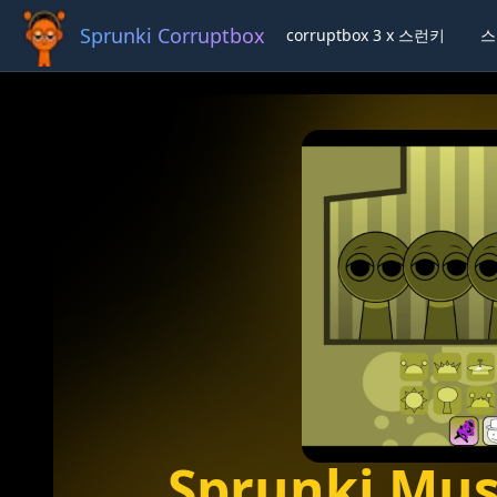
Sprunki Corruptbox 3 x
corruptbox 3 x 스런키
스
Ful
Sprunki Mus