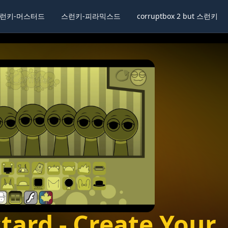
런키-머스터드
스런키-피라믹스드
corruptbox 2 but 스런키
lscreen
Share
tard - Create Your