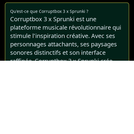
Qu'est-ce que Corruptbox 3 x Sprunki ?
Corruptbox 3 x Sprunki est une
plateforme musicale révolutionnaire qui
stimule l'inspiration créative. Avec ses
personnages attachants, ses paysages
sonores distinctifs et son interface
raffinée, Corruptbox 3 x Sprunki crée
l'environnement idéal pour l'exploration
musicale et l'expression artistique.
Commencez votre voyage sonore et
découvrez la magie de la création avec
Corruptbox 3 x Sprunki.