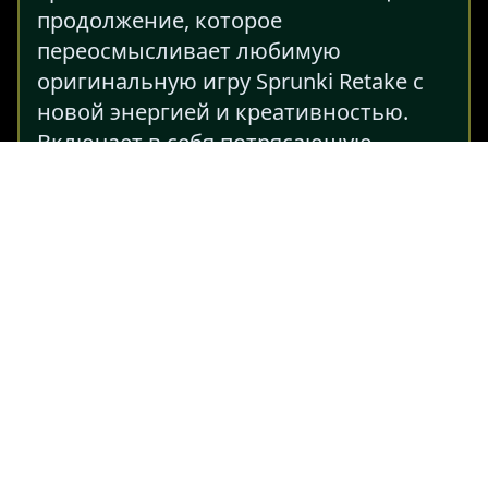
продолжение, которое
переосмысливает любимую
оригинальную игру Sprunki Retake с
новой энергией и креативностью.
Включает в себя потрясающую
графику HD, улучшенную
музыкальную составляющую и новых
бонусных персонажей, что выводит
игровой процесс на новый уровень.
Погрузитесь в зловещую атмосферу,
где секретные комбинации звуков
разблокируют эксклюзивные
анимации, добавляя
дополнительный слой загадки и
волнения. Идеально подходит для
поклонников ужасов и любителей