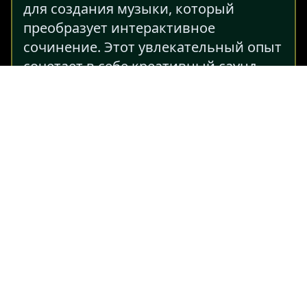
для создания музыки, который
преобразует интерактивное
сочинение. Этот увлекательный опыт
сочетает в себе креативный саунд-
дизайн с доступной игрой, предлагая
обогащающее путешествие для
музыкантов всех уровней.
Независимо от того, начинаете ли вы
или являетесь опытным
композитором, Corruptbox But Sprunki
предлагает вдохновляющее и
вознаграждающее творческое
приключение.