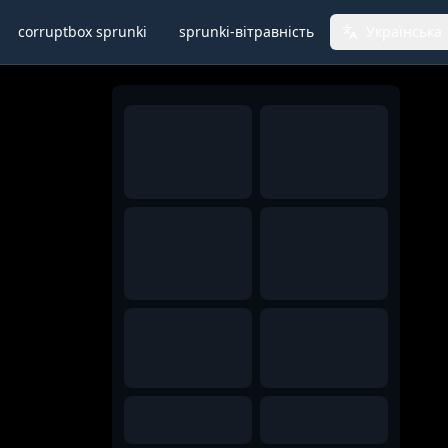
corruptbox sprunki
sprunki-вітравність
Українська