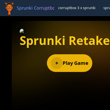
Sprunki Corruptbox 3 x
corruptbox 3 x sprunki
spr
Ful
Sprunki Retake
Play Game