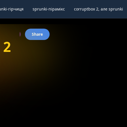
unki-гірчиця
sprunki-пірамікс
corruptbox 2, але sprunki
lscreen
Share
 2