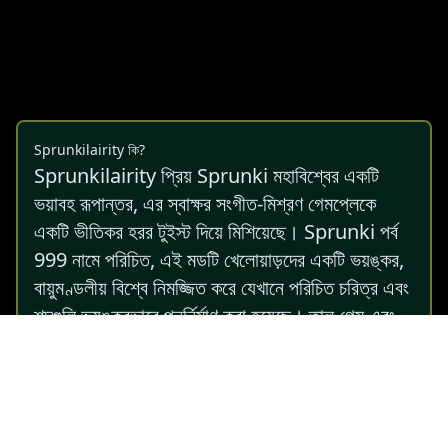
Sprunkilairity কি?
Sprunkilairity প্রিয় Sprunki মহাবিশ্বের একটি
ভয়াবহ রূপান্তর, এর স্বাক্ষর সংগীত-মিশ্রণ গেমপ্লেকে
একটি ভীতিকর হরর টুইস্ট দিয়ে মিশিয়েছে। Sprunki পর্ব
999 নামে পরিচিত, এই মডটি খেলোয়াড়দের একটি ভয়ঙ্কর,
বায়ুমণ্ডলীয় বিশ্বে নিমজ্জিত করে যেখানে পরিচিত চরিত্র এবং
শব্দগুলি ভয়ঙ্করভাবে পুনর্নির্মাণ করা হয়েছে। তাল গেম এবং
হররের অনুরাগীরা এর সৃজনশীলতা এবং ভয়ের বিরক্তিকর
সংমিশ্রণ দ্বারা মুগ্ধ হবে।