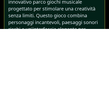
innovativo parco giochi musicale
progettato per stimolare una creatività
senza limiti. Questo gioco combina
personaggi incantevoli, paesaggi sonori
ricchi e un'interfaccia elegante per
offrire la tela ideale per la scoperta
musicale e l'innovazione artistica. Che tu
sia un musicista esperto o un curioso
principiante, Corruptbox 2 But Sprunki
offre un'esperienza unica che incoraggia
l'esplorazione e la creatività.
Questo sequel si basa sull'originale con
funzionalità migliorate, rendendolo più
coinvolgente e immersivo che mai.