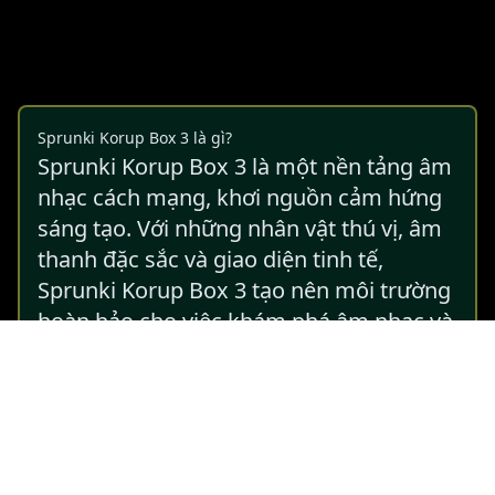
Sprunki Korup Box 3 là gì?
Sprunki Korup Box 3 là một nền tảng âm
nhạc cách mạng, khơi nguồn cảm hứng
sáng tạo. Với những nhân vật thú vị, âm
thanh đặc sắc và giao diện tinh tế,
Sprunki Korup Box 3 tạo nên môi trường
hoàn hảo cho việc khám phá âm nhạc và
thể hiện nghệ thuật. Bắt đầu hành trình
âm thanh của bạn và khám phá sự kỳ
diệu của sáng tạo với Sprunki Korup Box
3.